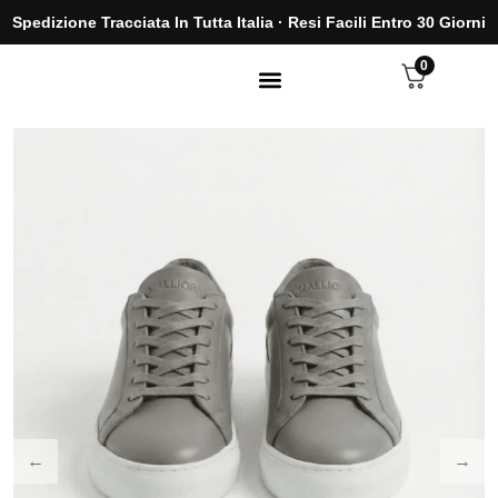
Spedizione Tracciata In Tutta Italia · Resi Facili Entro 30 Giorni
0